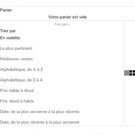
Panier
Votre panier est vide
N
Trier par
Trier par
e
En vedette
w
Le plus pertinent
s
Meilleures ventes
l
Alphabétique, de A à Z
e
Alphabétique, de Z à A
t
Prix: faible à élevé
t
Prix: élevé à faible
e
Date, de la plus ancienne à la plus récente
r
Date, de la plus récente à la plus ancienne
J
o