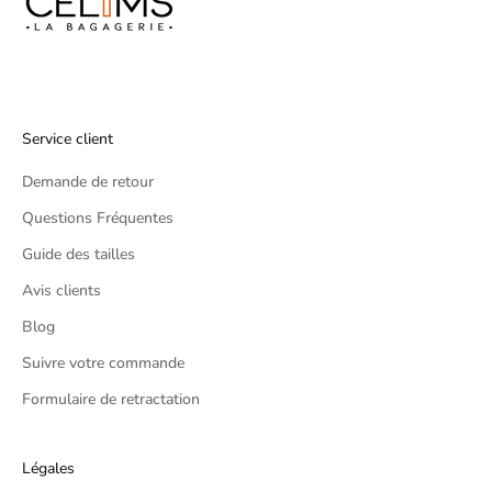
s
t
o
r
d
e
Service client
r
Demande de retour
!
(
Questions Fréquentes
E
Guide des tailles
x
c
Avis clients
l
Blog
u
Suivre votre commande
d
i
Formulaire de retractation
n
g
p
Légales
r