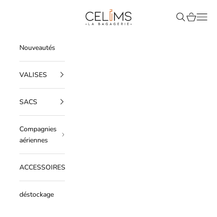
Passer au contenu
Celims France
Recherche
Panier
Men
Nouveautés
VALISES
SACS
Compagnies
aériennes
ACCESSOIRES
déstockage