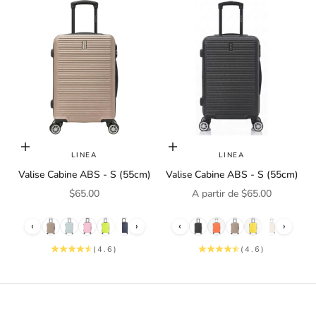
i
n
o
u
r
n
e
w
s
Choisir les options
Choisir les options
LINEA
LINEA
l
Valise Cabine ABS - S (55cm)
Valise Cabine ABS - S (55cm)
e
t
Prix de vente
Prix de vente
$65.00
A partir de $65.00
t
e
‹
›
‹
›
r
(4.6)
(4.6)
a
n
d
g