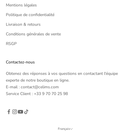
Mentions légales
o
m
Politique de confidentialité
o
Livraison & retours
t
i
Conditions générales de vente
o
RSGP
n
a
l
Contactez-nous
p
e
Obtenez des réponses à vos questions en contactant l'équipe
r
experte de notre boutique en ligne.
i
E-mail : contact@celims.com
o
Service Client : +33 9 70 70 25 98
d
s
)
Français