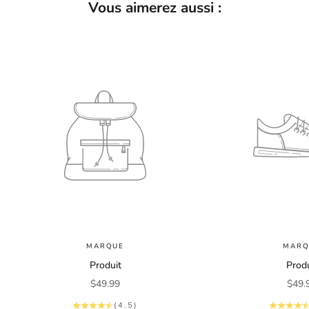
Vous aimerez aussi :
e
t
a
c
c
e
s
s
t
o
e
x
c
l
u
s
MARQUE
MARQ
i
Produit
Produ
v
Prix de vente
Prix 
$49.99
$49.
e
(4.5)
o