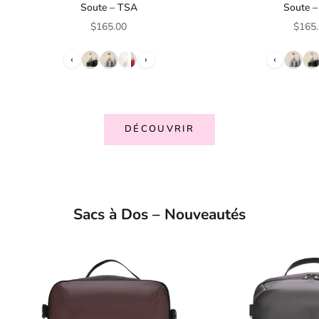
Soute – TSA
Soute 
Prix de vente
Prix 
$165.00
$165
‹
›
‹
DÉCOUVRIR
Sacs à Dos – Nouveautés