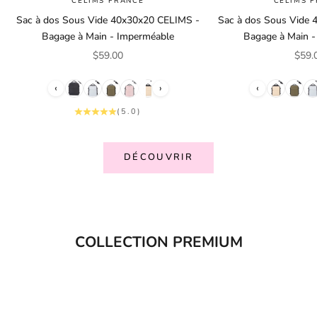
CELIMS FRANCE
CELIMS 
Sac à dos Sous Vide 40x30x20 CELIMS -
Sac à dos Sous Vide
Bagage à Main - Imperméable
Bagage à Main 
Prix de vente
Prix 
$59.00
$59.
‹
›
‹
(5.0)
DÉCOUVRIR
COLLECTION PREMIUM