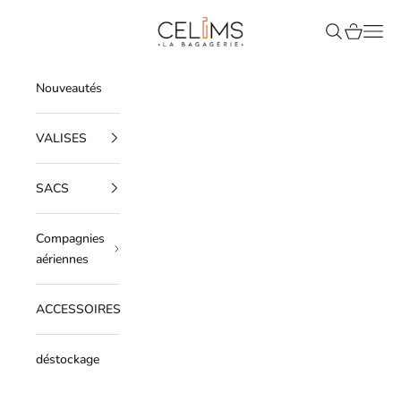
Passer au contenu
Celims France
Recherche
Panier
Men
Nouveautés
VALISES
SACS
Compagnies
aériennes
ACCESSOIRES
déstockage