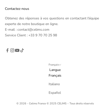
a
l
Contactez-nous
p
e
Obtenez des réponses à vos questions en contactant l'équipe
r
experte de notre boutique en ligne.
i
E-mail : contact@celims.com
o
Service Client : +33 9 70 70 25 98
d
s
)
Français
Langue
Français
GN
Italiano
P
Español
© 2026 - Celims France
© 2025 CELIMS – Tous droits réservés