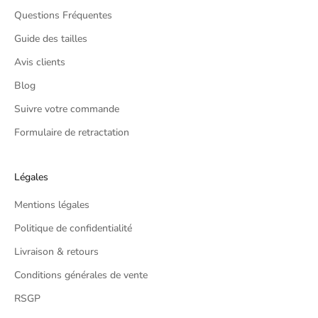
(
Questions Fréquentes
E
Guide des tailles
x
c
Avis clients
l
Blog
u
Suivre votre commande
d
i
Formulaire de retractation
n
g
p
Légales
r
Mentions légales
o
m
Politique de confidentialité
o
Livraison & retours
t
i
Conditions générales de vente
o
RSGP
n