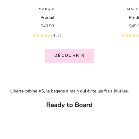
MARQUE
MARQ
Produit
Produ
Prix de vente
Prix 
$49.99
$49.
(4.5)
DÉCOUVRIR
Liberté cabine XS, le bagage à main qui évite les frais inutiles.
Ready to Board