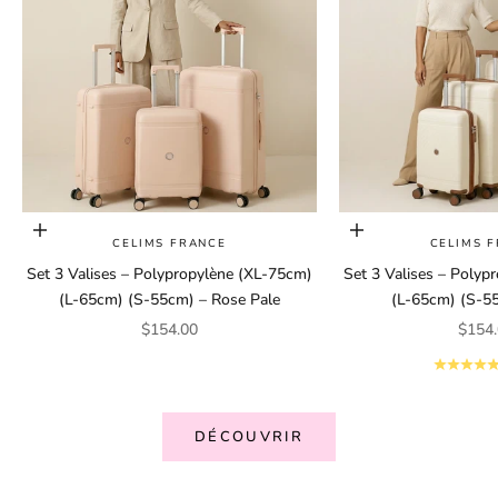
Ajouter au panier
Ajouter au panier
CELIMS FRANCE
CELIMS 
Set 3 Valises – Polypropylène (XL-75cm)
Set 3 Valises – Polyp
(L-65cm) (S-55cm) – Rose Pale
(L-65cm) (S-5
Prix de vente
Prix 
$154.00
$154
DÉCOUVRIR