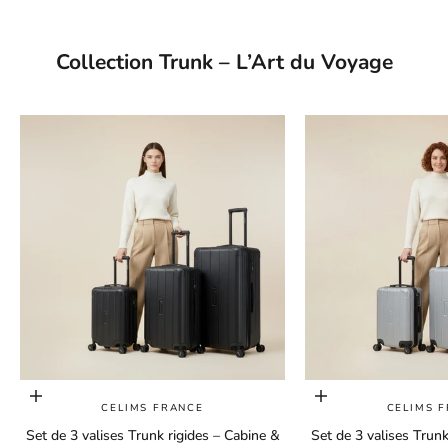
Collection Trunk – L’Art du Voyage
Choisir les options
Choisir les options
CELIMS FRANCE
CELIMS 
Set de 3 valises Trunk rigides – Cabine &
Set de 3 valises Trunk