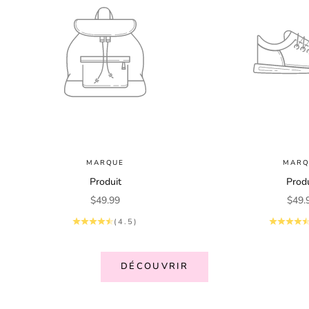
MARQUE
MARQ
Produit
Produ
Prix de vente
Prix 
$49.99
$49.
(4.5)
DÉCOUVRIR