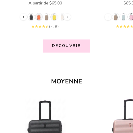
Prix de vente
Prix 
A partir de $65.00
$65.
‹
›
‹
(4.6)
DÉCOUVRIR
MOYENNE