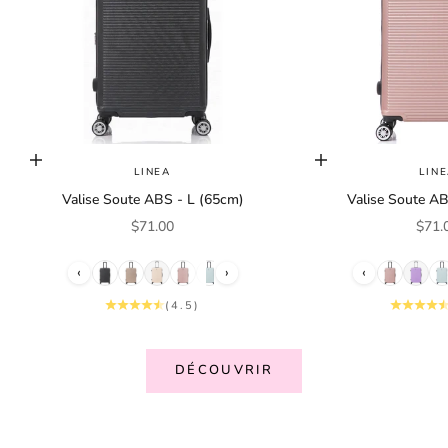
Choisir les options
Choisir les options
LINEA
LIN
Valise Soute ABS - L (65cm)
Valise Soute AB
Prix de vente
Prix 
$71.00
$71.
‹
›
‹
(4.5)
N
DÉCOUVRIR
e
w