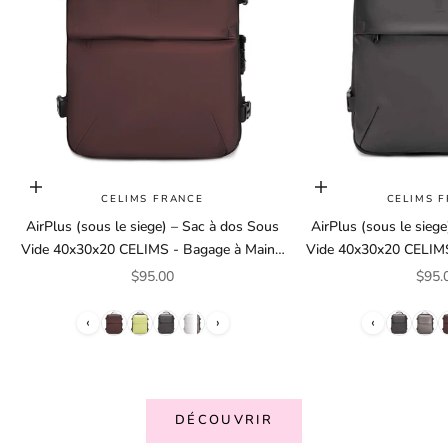
Choisir les options
Choisir les options
CELIMS FRANCE
CELIMS 
AirPlus (sous le siege) – Sac à dos Sous
AirPlus (sous le sieg
Vide 40x30x20 CELIMS - Bagage à Main -
Vide 40x30x20 CELIMS
Imperméable - Compartiment Ordinateur
Imperméable - Compa
Prix de vente
Prix 
$95.00
$95.
Amovible
Amovi
‹
›
‹
DÉCOUVRIR