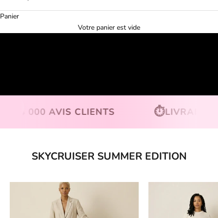
Panier
Votre panier est vide
Activer le son de la vidéo
⏱️
000 AVIS CLIENTS
LIVRAISON SOUS 
Aller à la section suivante
SKYCRUISER SUMMER EDITION