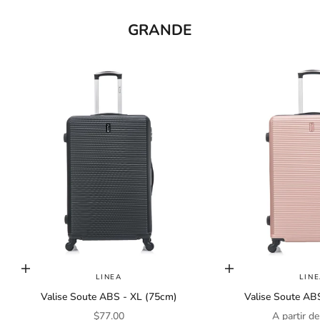
s
GRANDE
l
e
t
t
e
r
J
o
i
n
o
u
Choisir les options
Choisir les options
r
LINEA
LIN
n
Valise Soute ABS - XL (75cm)
Valise Soute AB
e
Prix de vente
Prix de ve
$77.00
A partir d