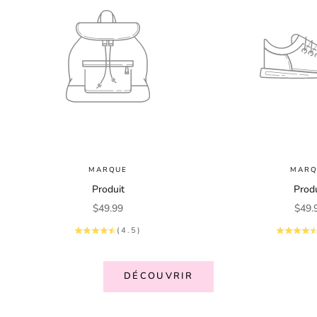
MARQUE
MARQ
Produit
Produ
Prix de vente
Prix 
$49.99
$49.
(4.5)
DÉCOUVRIR