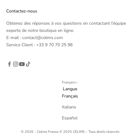
a
l
Contactez-nous
p
e
Obtenez des réponses à vos questions en contactant l'équipe
r
experte de notre boutique en ligne.
i
E-mail : contact@celims.com
o
Service Client : +33 9 70 70 25 98
d
s
)
Français
Langue
Français
GN
Italiano
P
Español
© 2026 - Celims France
© 2025 CELIMS – Tous droits réservés