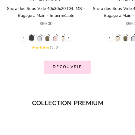
CELIMS FRANCE
CELIMS 
Sac à dos Sous Vide 40x30x20 CELIMS -
Sac à dos Sous Vide
Bagage à Main - Imperméable
Bagage à Main 
Prix de vente
Prix 
$59.00
$59.
‹
›
‹
(5.0)
DÉCOUVRIR
COLLECTION PREMIUM