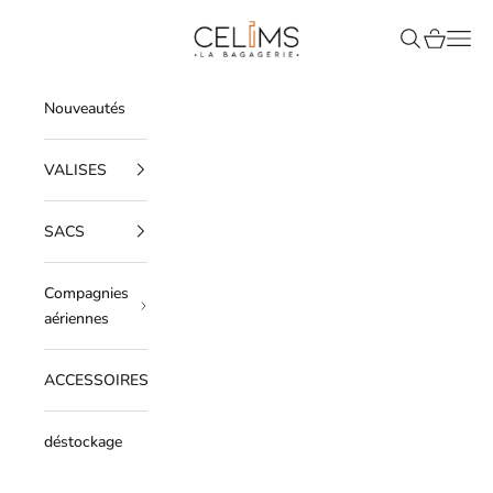
Passer au contenu
Celims France
Recherche
Panier
Men
Nouveautés
VALISES
SACS
Compagnies
aériennes
ACCESSOIRES
déstockage