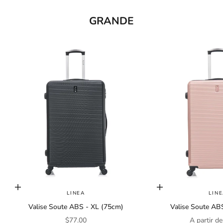
s
GRANDE
l
e
t
t
e
r
J
o
i
n
o
u
Choisir les options
Choisir les options
r
LINEA
LIN
n
Valise Soute ABS - XL (75cm)
Valise Soute AB
e
Prix de vente
Prix de ve
$77.00
A partir d