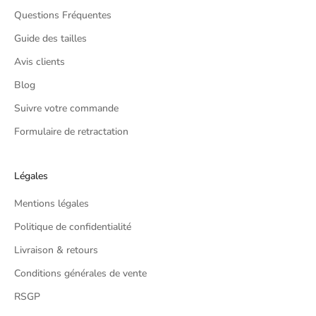
(
Questions Fréquentes
E
Guide des tailles
x
c
Avis clients
l
Blog
u
Suivre votre commande
d
i
Formulaire de retractation
n
g
p
Légales
r
Mentions légales
o
m
Politique de confidentialité
o
Livraison & retours
t
i
Conditions générales de vente
o
RSGP
n