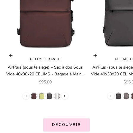
Choisir les options
Choisir les options
CELIMS FRANCE
CELIMS 
AirPlus (sous le siege) – Sac à dos Sous
AirPlus (sous le sieg
Vide 40x30x20 CELIMS - Bagage à Main -
Vide 40x30x20 CELIMS
Imperméable - Compartiment Ordinateur
Imperméable - Compa
Prix de vente
Prix 
$95.00
$95.
Amovible
Amovi
‹
›
‹
DÉCOUVRIR