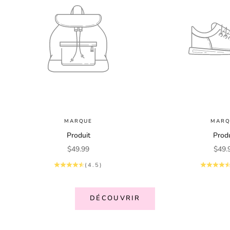
MARQUE
MARQ
Produit
Produ
Prix de vente
Prix 
$49.99
$49.
(4.5)
DÉCOUVRIR