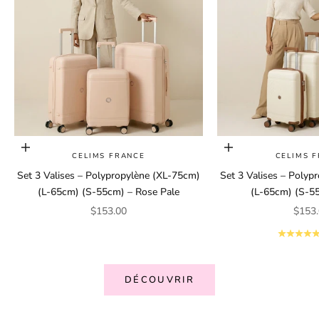
Ajouter au panier
Ajouter au panier
CELIMS FRANCE
CELIMS 
Set 3 Valises – Polypropylène (XL-75cm)
Set 3 Valises – Polyp
(L-65cm) (S-55cm) – Rose Pale
(L-65cm) (S-5
Prix de vente
Prix 
$153.00
$153
DÉCOUVRIR