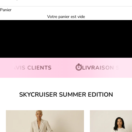
Panier
Votre panier est vide
Activer le son de la vidéo
⏱️
S CLIENTS
LIVRAISON SOUS 24–48H
Aller à la section suivante
SKYCRUISER SUMMER EDITION