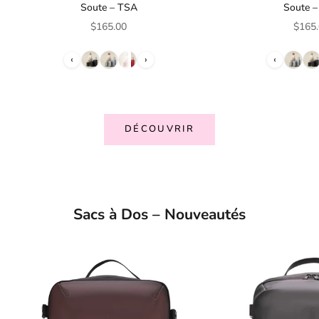
Soute – TSA
Soute 
Prix de vente
Prix 
$165.00
$165
‹
›
‹
DÉCOUVRIR
Sacs à Dos – Nouveautés