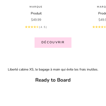
MARQUE
MARQ
Produit
Produ
Prix de vente
Prix 
$49.99
$49.
(4.5)
DÉCOUVRIR
Liberté cabine XS, le bagage à main qui évite les frais inutiles.
Ready to Board