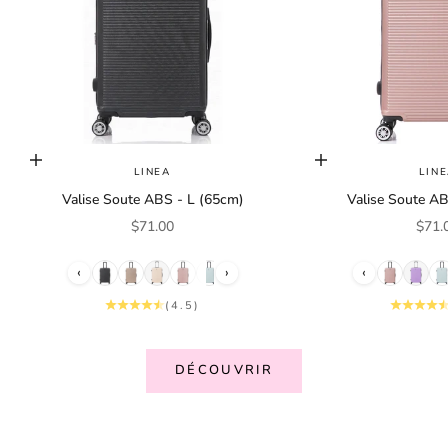
Choisir les options
Choisir les options
LINEA
LIN
Valise Soute ABS - L (65cm)
Valise Soute AB
Prix de vente
Prix 
$71.00
$71.
‹
›
‹
(4.5)
N
DÉCOUVRIR
e
w