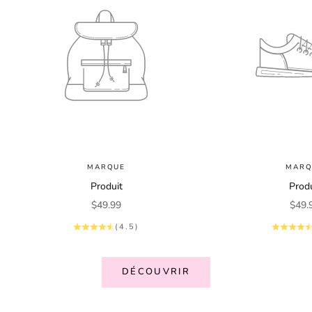
MARQUE
MARQ
Produit
Produ
Prix de vente
Prix 
$49.99
$49.
(4.5)
DÉCOUVRIR