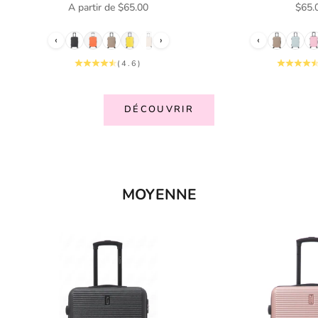
Prix de vente
Prix 
A partir de $65.00
$65.
‹
›
‹
(4.6)
DÉCOUVRIR
MOYENNE