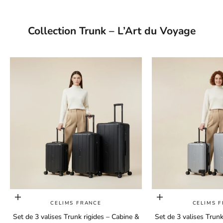
Collection Trunk – L’Art du Voyage
Choisir les options
Choisir les options
CELIMS FRANCE
CELIMS 
Set de 3 valises Trunk rigides – Cabine &
Set de 3 valises Trunk