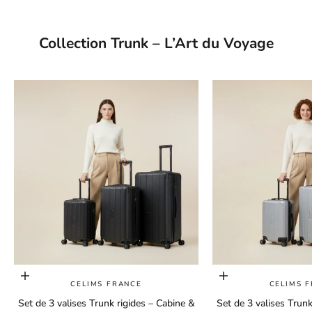
Collection Trunk – L’Art du Voyage
Choisir les options
Choisir les options
CELIMS FRANCE
CELIMS 
Set de 3 valises Trunk rigides – Cabine &
Set de 3 valises Trunk