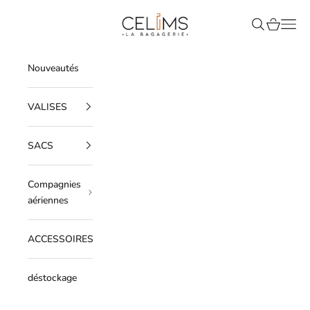
Passer au contenu
Celims France
Recherche
Panier
Men
Nouveautés
VALISES
SACS
Compagnies
aériennes
ACCESSOIRES
déstockage