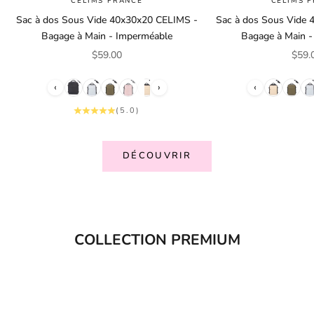
CELIMS FRANCE
CELIMS 
Sac à dos Sous Vide 40x30x20 CELIMS -
Sac à dos Sous Vide
Bagage à Main - Imperméable
Bagage à Main 
Prix de vente
Prix 
$59.00
$59.
‹
›
‹
(5.0)
DÉCOUVRIR
COLLECTION PREMIUM