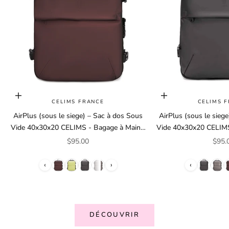
Choisir les options
Choisir les options
CELIMS FRANCE
CELIMS 
AirPlus (sous le siege) – Sac à dos Sous
AirPlus (sous le sieg
Vide 40x30x20 CELIMS - Bagage à Main -
Vide 40x30x20 CELIMS
Imperméable - Compartiment Ordinateur
Imperméable - Compa
Prix de vente
Prix 
$95.00
$95.
Amovible
Amovi
‹
›
‹
DÉCOUVRIR