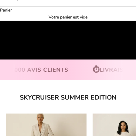
Panier
Votre panier est vide
Activer le son de la vidéo
⏱️
00 AVIS CLIENTS
LIVRAISON SOUS 
Aller à la section suivante
SKYCRUISER SUMMER EDITION