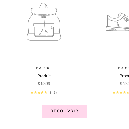
MARQUE
MARQ
Produit
Produ
Prix de vente
Prix 
$49.99
$49.
(4.5)
DÉCOUVRIR