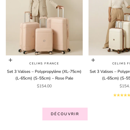
Ajouter au panier
Ajouter au panier
CELIMS FRANCE
CELIMS 
Set 3 Valises – Polypropylène (XL-75cm)
Set 3 Valises – Polyp
(L-65cm) (S-55cm) – Rose Pale
(L-65cm) (S-5
Prix de vente
Prix 
$154.00
$154
DÉCOUVRIR