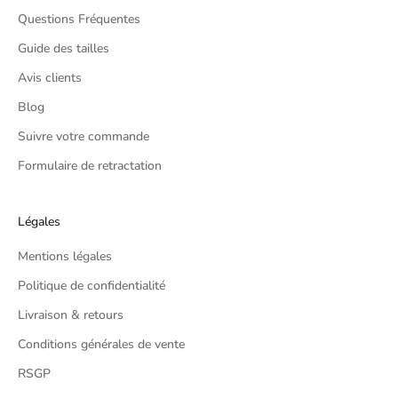
(
Questions Fréquentes
E
Guide des tailles
x
c
Avis clients
l
Blog
u
Suivre votre commande
d
i
Formulaire de retractation
n
g
p
Légales
r
Mentions légales
o
m
Politique de confidentialité
o
Livraison & retours
t
i
Conditions générales de vente
o
RSGP
n