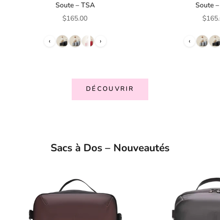
Soute – TSA
Soute 
Prix de vente
Prix 
$165.00
$165
‹
›
‹
DÉCOUVRIR
Sacs à Dos – Nouveautés