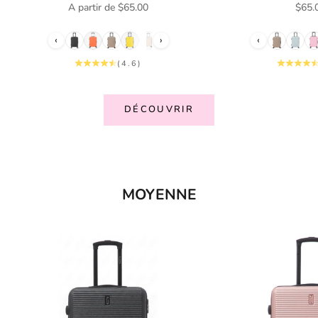
Prix de vente
Prix 
A partir de $65.00
$65.
‹
›
‹
(4.6)
DÉCOUVRIR
MOYENNE