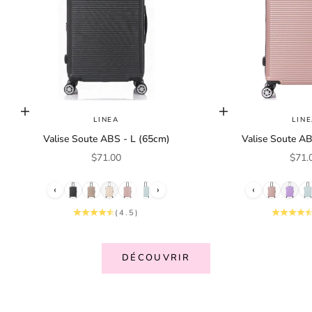
Choisir les options
Choisir les options
LINEA
LIN
Valise Soute ABS - L (65cm)
Valise Soute AB
Prix de vente
Prix 
$71.00
$71.
‹
›
‹
(4.5)
N
DÉCOUVRIR
e
w