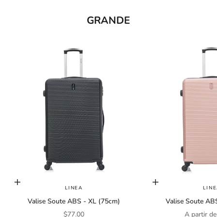
s
GRANDE
l
e
t
t
e
r
J
o
i
n
o
u
Choisir les options
Choisir les options
r
LINEA
LIN
n
Valise Soute ABS - XL (75cm)
Valise Soute AB
e
Prix de vente
Prix de ve
$77.00
A partir d