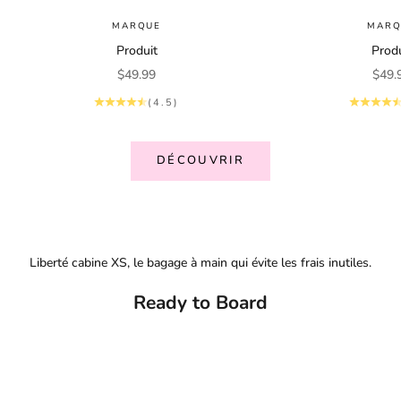
MARQUE
MARQ
Produit
Produ
Prix de vente
Prix 
$49.99
$49.
(4.5)
DÉCOUVRIR
Liberté cabine XS, le bagage à main qui évite les frais inutiles.
Ready to Board