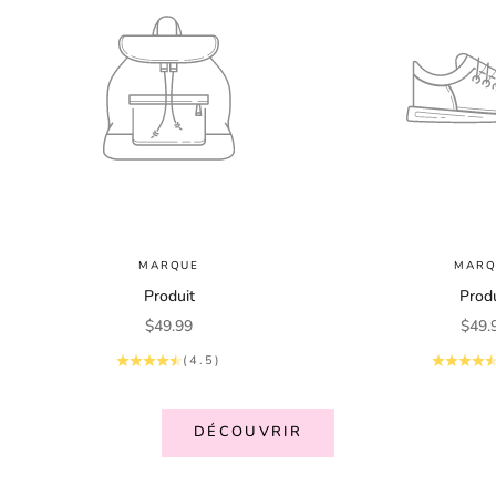
MARQUE
MARQ
Produit
Produ
Prix de vente
Prix 
$49.99
$49.
(4.5)
DÉCOUVRIR